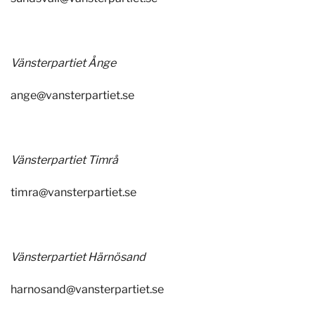
Vänsterpartiet Ånge
ange@vansterpartiet.se
Vänsterpartiet Timrå
timra@vansterpartiet.se
Vänsterpartiet Härnösand
harnosand@vansterpartiet.se