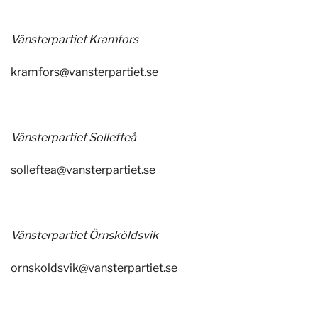
Vänsterpartiet Kramfors
kramfors@vansterpartiet.se
Vänsterpartiet Sollefteå
solleftea@vansterpartiet.se
Vänsterpartiet Örnsköldsvik
ornskoldsvik@vansterpartiet.se